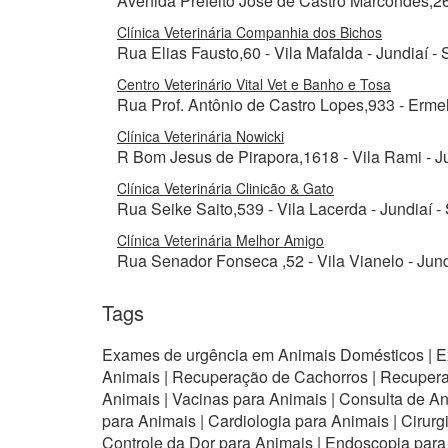
Avenida Prefeito José de Castro Marcondes,260
Clínica Veterinária Companhia dos Bichos
Rua Elias Fausto,60 - Vila Mafalda - Jundiaí -
Centro Veterinário Vital Vet e Banho e Tosa
Rua Prof. Antônio de Castro Lopes,933 - Erme
Clínica Veterinária Nowicki
R Bom Jesus de Pirapora,1618 - Vila Rami - Ju
Clínica Veterinária Clinicão & Gato
Rua Seike Saito,539 - Vila Lacerda - Jundiaí -
Clínica Veterinária Melhor Amigo
Rua Senador Fonseca ,52 - Vila Vianelo - Jund
Tags
Exames de urgência em Animais Domésticos | E
Animais | Recuperação de Cachorros | Recuperaçã
Animais | Vacinas para Animais | Consulta de Ani
para Animais | Cardiologia para Animais | Cirur
Controle da Dor para Animais | Endoscopia para