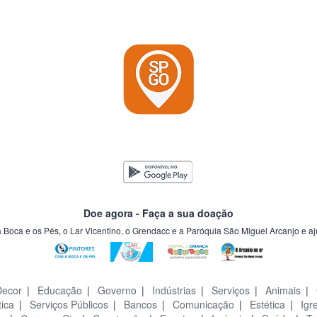
Doe agora - Faça a sua doação
a Boca e os Pés, o Lar Vicentino, o Grendacc e a Paróquia São Miguel Arcanjo e a
Decor
|
Educação
|
Governo
|
Indústrias
|
Serviços
|
Animais
|
tica
|
Serviços Públicos
|
Bancos
|
Comunicação
|
Estética
|
Igr