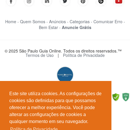
Home -
Quem Somos -
Anúncios -
Categorias -
Comunicar Erro -
Bem Estar -
Anuncie Grátis
© 2025 São Paulo Guia Online. Todos os direitos reservados.™
Termos de Uso
|
Política de Privacidade
Este site utiliza cookies. As configurações de
cookies são definidas para que possamos
oferecer a melhor experiência. Você pode
alterar as configurações de cookies a
qualquer momento em seu navegador.
Política de Privacidade