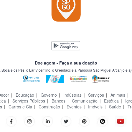
Doe agora - Faça a sua doação
a Boca e os Pés, o Lar Vicentino, o Grendacc e a Paróquia São Miguel Arcanjo e a
Decor
|
Educação
|
Governo
|
Indústrias
|
Serviços
|
Animais
|
tica
|
Serviços Públicos
|
Bancos
|
Comunicação
|
Estética
|
Igr
s
|
Carros e Cia
|
Construção
|
Eventos
|
Imóveis
|
Saúde
|
Tr