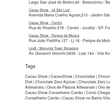
Largo São José do Belém,49 - Belenzinho / Be
Cacau Show - Jd São Luiz
Avenida Maria Coelho Aguiar,215 - Jardim São
Cacau Show - Centro
Rua do Rosário,578 - Centro - Jundiaí - SP. F
Cacau Show - Parque da Moóca
Rua João Padilha,127 - Lj 16 - Parque da Moó
Lindt - Morumbi Town Shopping
Av. Giovanni Gronchi,5939 - Loja 144 - Vila A
Tags
Cacau Show | CacauShow | Chocolates | Chocolat
Diet | Chocolate Zero Açúcar | Chocolate Zero 
Artesanais | Ovos de Páscoa Artesanais | Ovo 
Cacau Show Conselheiro Carrão | Como Chegar
Conselheiro Carrão | Cacau Show no Bairro Vil