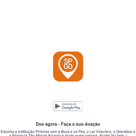
Doe agora - Faça a sua doação
Escolha a instituição Pintores com a Boca e os Pés, o Lar Vicentino, o Grendacc e
a Paróquia São Miguel Arcanjo e ajude quem precisa. Ajudar faz bem :)