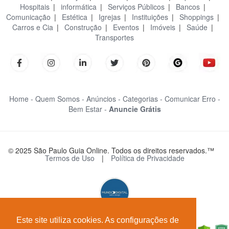
Hospitais
|
informática
|
Serviços Públicos
|
Bancos
|
Comunicação
|
Estética
|
Igrejas
|
Instituições
|
Shoppings
|
Carros e Cia
|
Construção
|
Eventos
|
Imóveis
|
Saúde
|
Transportes
Home -
Quem Somos -
Anúncios -
Categorias -
Comunicar Erro -
Bem Estar -
Anuncie Grátis
© 2025 São Paulo Guia Online. Todos os direitos reservados.™
Termos de Uso
|
Política de Privacidade
Este site utiliza cookies. As configurações de