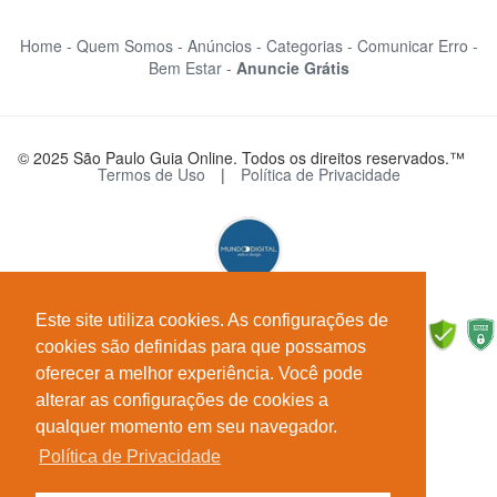
Home -
Quem Somos -
Anúncios -
Categorias -
Comunicar Erro -
Bem Estar -
Anuncie Grátis
© 2025 São Paulo Guia Online. Todos os direitos reservados.™
Termos de Uso
|
Política de Privacidade
Este site utiliza cookies. As configurações de
cookies são definidas para que possamos
oferecer a melhor experiência. Você pode
alterar as configurações de cookies a
qualquer momento em seu navegador.
Política de Privacidade