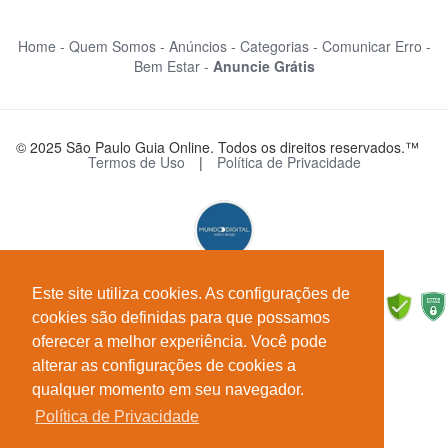
Home -
Quem Somos -
Anúncios -
Categorias -
Comunicar Erro -
Bem Estar -
Anuncie Grátis
© 2025 São Paulo Guia Online. Todos os direitos reservados.™
Termos de Uso
|
Política de Privacidade
Este site utiliza cookies. As configurações de
cookies são definidas para que possamos
oferecer a melhor experiência. Você pode
alterar as configurações de cookies a
qualquer momento em seu navegador.
Política de Privacidade