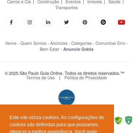
Carros e Cia
|
Construção
|
Eventos
|
Imóveis
|
Saúde
|
Transportes
Home -
Quem Somos -
Anúncios -
Categorias -
Comunicar Erro -
Bem Estar -
Anuncie Grátis
© 2025 São Paulo Guia Online. Todos os direitos reservados.™
Termos de Uso
|
Política de Privacidade
Este site utiliza cookies. As configurações de
cookies são definidas para que possamos
oferecer a melhor experiência. Você pode