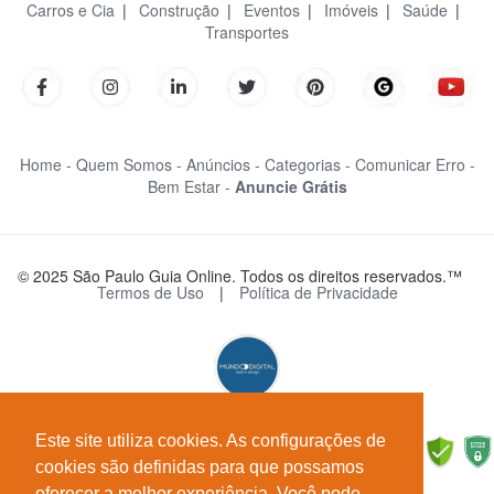
Carros e Cia
|
Construção
|
Eventos
|
Imóveis
|
Saúde
|
Transportes
Home -
Quem Somos -
Anúncios -
Categorias -
Comunicar Erro -
Bem Estar -
Anuncie Grátis
© 2025 São Paulo Guia Online. Todos os direitos reservados.™
Termos de Uso
|
Política de Privacidade
Este site utiliza cookies. As configurações de
cookies são definidas para que possamos
oferecer a melhor experiência. Você pode