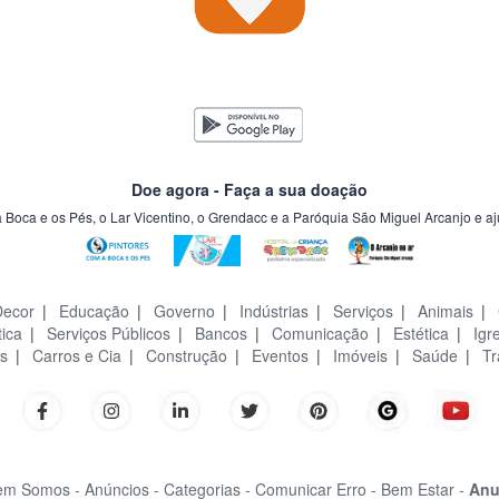
Doe agora - Faça a sua doação
a Boca e os Pés, o Lar Vicentino, o Grendacc e a Paróquia São Miguel Arcanjo e a
Decor
|
Educação
|
Governo
|
Indústrias
|
Serviços
|
Animais
|
tica
|
Serviços Públicos
|
Bancos
|
Comunicação
|
Estética
|
Igr
s
|
Carros e Cia
|
Construção
|
Eventos
|
Imóveis
|
Saúde
|
Tr
m Somos -
Anúncios -
Categorias -
Comunicar Erro -
Bem Estar -
Anu