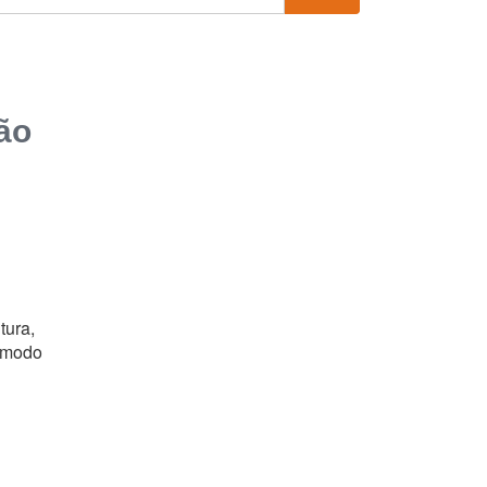
ão
tura,
e modo