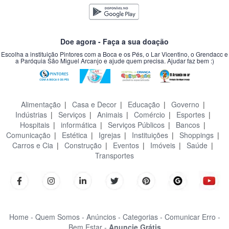
Doe agora - Faça a sua doação
Escolha a instituição Pintores com a Boca e os Pés, o Lar Vicentino, o Grendacc e
a Paróquia São Miguel Arcanjo e ajude quem precisa. Ajudar faz bem :)
Alimentação
|
Casa e Decor
|
Educação
|
Governo
|
Indústrias
|
Serviços
|
Animais
|
Comércio
|
Esportes
|
Hospitais
|
informática
|
Serviços Públicos
|
Bancos
|
Comunicação
|
Estética
|
Igrejas
|
Instituições
|
Shoppings
|
Carros e Cia
|
Construção
|
Eventos
|
Imóveis
|
Saúde
|
Transportes
Home -
Quem Somos -
Anúncios -
Categorias -
Comunicar Erro -
Bem Estar -
Anuncie Grátis