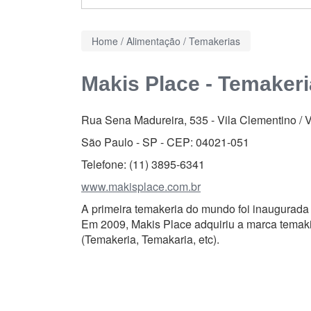
Home
/
Alimentação
/
Temakerias
Makis Place - Temakeri
Rua Sena Madureira, 535
-
Vila Clementino / 
São Paulo - SP - CEP:
04021-051
Telefone:
(11) 3895-6341
www.makisplace.com.br
A primeira temakeria do mundo foi inaugurad
Em 2009, Makis Place adquiriu a marca temaki
(Temakeria, Temakaria, etc).