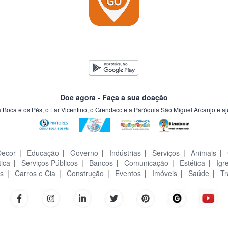
Doe agora - Faça a sua doação
a Boca e os Pés, o Lar Vicentino, o Grendacc e a Paróquia São Miguel Arcanjo e a
Decor
|
Educação
|
Governo
|
Indústrias
|
Serviços
|
Animais
|
tica
|
Serviços Públicos
|
Bancos
|
Comunicação
|
Estética
|
Igr
s
|
Carros e Cia
|
Construção
|
Eventos
|
Imóveis
|
Saúde
|
Tr