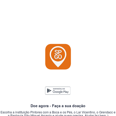
Doe agora - Faça a sua doação
Escolha a instituição Pintores com a Boca e os Pés, o Lar Vicentino, o Grendacc e
a Paróquia São Miguel Arcanjo e ajude quem precisa. Ajudar faz bem :)