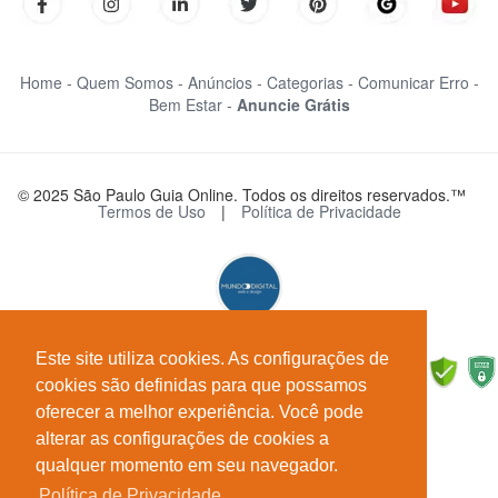
Home -
Quem Somos -
Anúncios -
Categorias -
Comunicar Erro -
Bem Estar -
Anuncie Grátis
© 2025 São Paulo Guia Online. Todos os direitos reservados.™
Termos de Uso
|
Política de Privacidade
Este site utiliza cookies. As configurações de
cookies são definidas para que possamos
oferecer a melhor experiência. Você pode
alterar as configurações de cookies a
qualquer momento em seu navegador.
Política de Privacidade