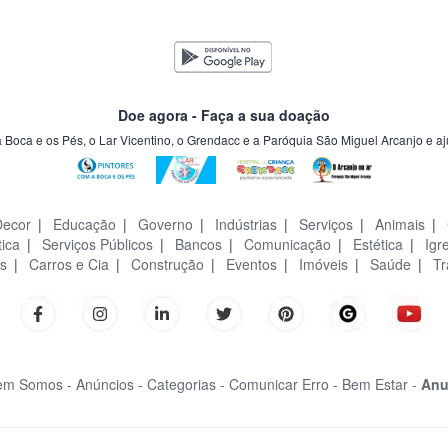
Doe agora - Faça a sua doação
a Boca e os Pés, o Lar Vicentino, o Grendacc e a Paróquia São Miguel Arcanjo e a
Decor
|
Educação
|
Governo
|
Indústrias
|
Serviços
|
Animais
|
tica
|
Serviços Públicos
|
Bancos
|
Comunicação
|
Estética
|
Igr
s
|
Carros e Cia
|
Construção
|
Eventos
|
Imóveis
|
Saúde
|
Tr
m Somos -
Anúncios -
Categorias -
Comunicar Erro -
Bem Estar -
Anu