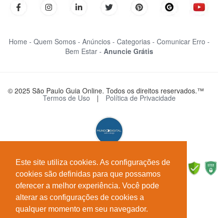
Home -
Quem Somos -
Anúncios -
Categorias -
Comunicar Erro -
Bem Estar -
Anuncie Grátis
© 2025 São Paulo Guia Online. Todos os direitos reservados.™
Termos de Uso
|
Política de Privacidade
Este site utiliza cookies. As configurações de
cookies são definidas para que possamos
oferecer a melhor experiência. Você pode
alterar as configurações de cookies a
qualquer momento em seu navegador.