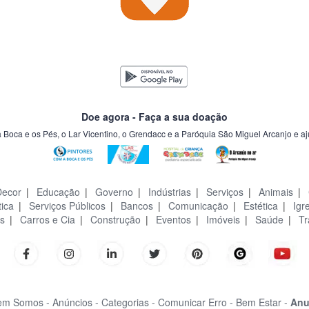
Doe agora - Faça a sua doação
a Boca e os Pés, o Lar Vicentino, o Grendacc e a Paróquia São Miguel Arcanjo e a
Decor
|
Educação
|
Governo
|
Indústrias
|
Serviços
|
Animais
|
tica
|
Serviços Públicos
|
Bancos
|
Comunicação
|
Estética
|
Igr
s
|
Carros e Cia
|
Construção
|
Eventos
|
Imóveis
|
Saúde
|
Tr
m Somos -
Anúncios -
Categorias -
Comunicar Erro -
Bem Estar -
Anu