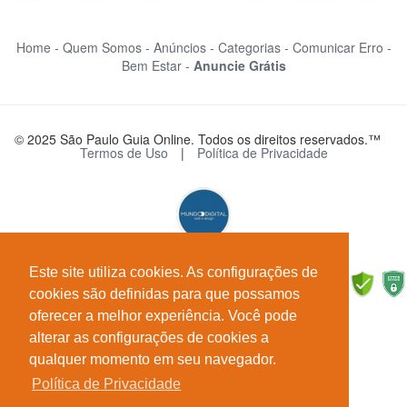
Home -
Quem Somos -
Anúncios -
Categorias -
Comunicar Erro -
Bem Estar -
Anuncie Grátis
© 2025 São Paulo Guia Online. Todos os direitos reservados.™
Termos de Uso
|
Política de Privacidade
Este site utiliza cookies. As configurações de
cookies são definidas para que possamos
oferecer a melhor experiência. Você pode
alterar as configurações de cookies a
qualquer momento em seu navegador.
Política de Privacidade