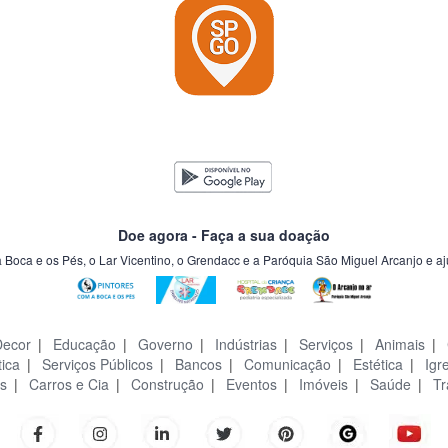
Doe agora - Faça a sua doação
a Boca e os Pés, o Lar Vicentino, o Grendacc e a Paróquia São Miguel Arcanjo e a
Decor
|
Educação
|
Governo
|
Indústrias
|
Serviços
|
Animais
|
tica
|
Serviços Públicos
|
Bancos
|
Comunicação
|
Estética
|
Igr
s
|
Carros e Cia
|
Construção
|
Eventos
|
Imóveis
|
Saúde
|
Tr