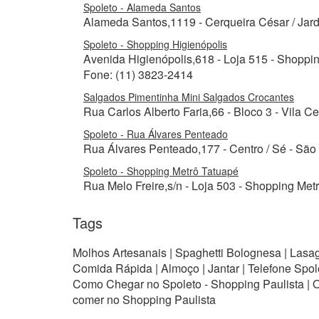
Spoleto - Alameda Santos
Alameda Santos,1119 - Cerqueira César / Jard
Spoleto - Shopping Higienópolis
Avenida Higienópolis,618 - Loja 515 - Shoppin
Fone: (11) 3823-2414
Salgados Pimentinha Mini Salgados Crocantes
Rua Carlos Alberto Faria,66 - Bloco 3 - Vila C
Spoleto - Rua Álvares Penteado
Rua Álvares Penteado,177 - Centro / Sé - São
Spoleto - Shopping Metrô Tatuapé
Rua Melo Freire,s/n - Loja 503 - Shopping Met
Tags
Molhos Artesanais | Spaghetti Bolognesa | Lasagn
Comida Rápida | Almoço | Jantar | Telefone Spol
Como Chegar no Spoleto - Shopping Paulista | O
comer no Shopping Paulista