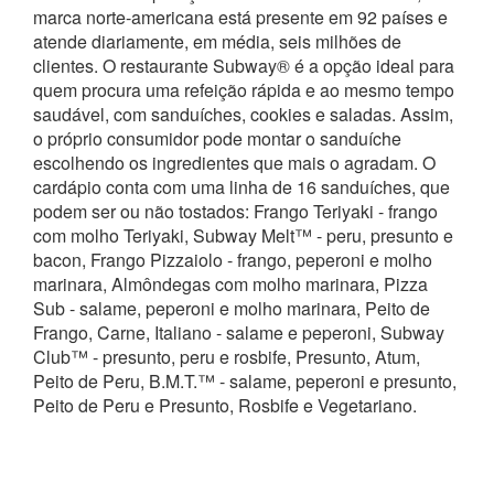
marca norte-americana está presente em 92 países e
atende diariamente, em média, seis milhões de
clientes. O restaurante Subway® é a opção ideal para
quem procura uma refeição rápida e ao mesmo tempo
saudável, com sanduíches, cookies e saladas. Assim,
o próprio consumidor pode montar o sanduíche
escolhendo os ingredientes que mais o agradam. O
cardápio conta com uma linha de 16 sanduíches, que
podem ser ou não tostados: Frango Teriyaki - frango
com molho Teriyaki, Subway Melt™ - peru, presunto e
bacon, Frango Pizzaiolo - frango, peperoni e molho
marinara, Almôndegas com molho marinara, Pizza
Sub - salame, peperoni e molho marinara, Peito de
Frango, Carne, Italiano - salame e peperoni, Subway
Club™ - presunto, peru e rosbife, Presunto, Atum,
Peito de Peru, B.M.T.™ - salame, peperoni e presunto,
Peito de Peru e Presunto, Rosbife e Vegetariano.