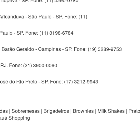
 Itupeva - SP. Fone: (11) 4290-0780
ricanduva - São Paulo - SP. Fone: (11)
 Paulo - SP. Fone: (11) 3198-6784
- Barão Geraldo - Campinas - SP. Fone: (19) 3289-9753
 RJ. Fone: (21) 3900-0060
osé do Rio Preto - SP. Fone: (17) 3212-9943
das | Sobremesas | Brigadeiros | Brownies | Milk Shakes | Prat
Mauá Shopping