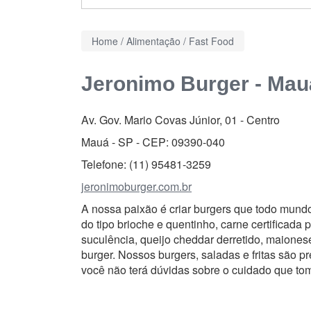
Home
/
Alimentação
/
Fast Food
Jeronimo Burger - Mau
Av. Gov. Mario Covas Júnior, 01
-
Centro
Mauá - SP - CEP:
09390-040
Telefone:
(11) 95481-3259
jeronimoburger.com.br
A nossa paixão é criar burgers que todo mundo
do tipo brioche e quentinho, carne certifica
suculência, queijo cheddar derretido, maiones
burger. Nossos burgers, saladas e fritas são p
você não terá dúvidas sobre o cuidado que t