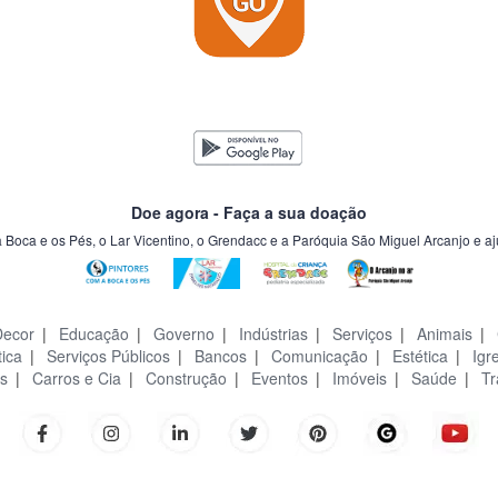
Doe agora - Faça a sua doação
a Boca e os Pés, o Lar Vicentino, o Grendacc e a Paróquia São Miguel Arcanjo e a
Decor
|
Educação
|
Governo
|
Indústrias
|
Serviços
|
Animais
|
tica
|
Serviços Públicos
|
Bancos
|
Comunicação
|
Estética
|
Igr
s
|
Carros e Cia
|
Construção
|
Eventos
|
Imóveis
|
Saúde
|
Tr