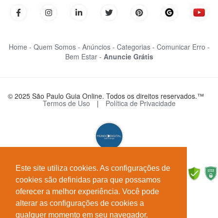
Home -
Quem Somos -
Anúncios -
Categorias -
Comunicar Erro -
Bem Estar -
Anuncie Grátis
© 2025 São Paulo Guia Online. Todos os direitos reservados.™
Termos de Uso
|
Política de Privacidade
Este site utiliza cookies. As configurações de
cookies são definidas para que possamos
oferecer a melhor experiência. Você pode
alterar as configurações de cookies a
qualquer momento em seu navegador.