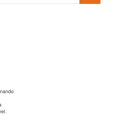
ionando
a
el.