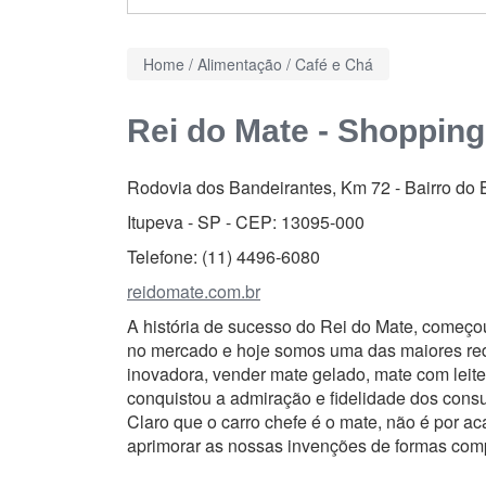
Home
/
Alimentação
/
Café e Chá
Rei do Mate - Shopping
Rodovia dos Bandeirantes, Km 72
-
Bairro do 
Itupeva - SP - CEP:
13095-000
Telefone:
(11) 4496-6080
reidomate.com.br
A história de sucesso do Rei do Mate, começo
no mercado e hoje somos uma das maiores rede
inovadora, vender mate gelado, mate com leit
conquistou a admiração e fidelidade dos cons
Claro que o carro chefe é o mate, não é por
aprimorar as nossas invenções de formas comp