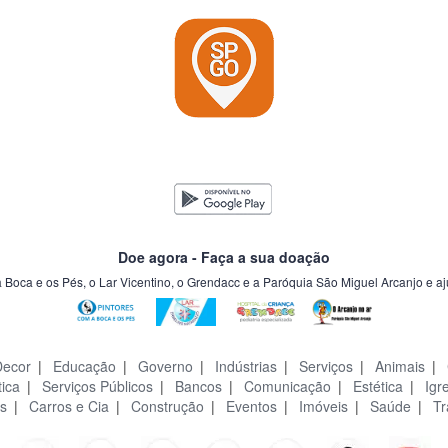
Doe agora - Faça a sua doação
a Boca e os Pés, o Lar Vicentino, o Grendacc e a Paróquia São Miguel Arcanjo e a
Decor
|
Educação
|
Governo
|
Indústrias
|
Serviços
|
Animais
|
tica
|
Serviços Públicos
|
Bancos
|
Comunicação
|
Estética
|
Igr
s
|
Carros e Cia
|
Construção
|
Eventos
|
Imóveis
|
Saúde
|
Tr