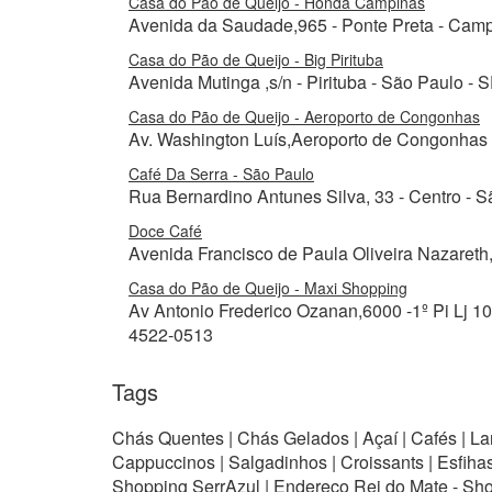
Casa do Pão de Queijo - Honda Campinas
Avenida da Saudade,965 - Ponte Preta - Camp
Casa do Pão de Queijo - Big Pirituba
Avenida Mutinga ,s/n - Pirituba - São Paulo - 
Casa do Pão de Queijo - Aeroporto de Congonhas
Av. Washington Luís,Aeroporto de Congonhas -
Café Da Serra - São Paulo
Rua Bernardino Antunes Silva, 33 - Centro - S
Doce Café
Avenida Francisco de Paula Oliveira Nazareth,
Casa do Pão de Queijo - Maxi Shopping
Av Antonio Frederico Ozanan,6000 -1º Pi Lj 100
4522-0513
Tags
Chás Quentes | Chás Gelados | Açaí | Cafés | La
Cappuccinos | Salgadinhos | Croissants | Esfihas
Shopping SerrAzul | Endereço Rei do Mate - Sh