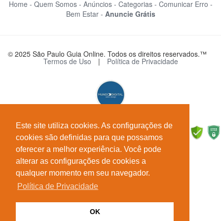
Home -
Quem Somos -
Anúncios -
Categorias -
Comunicar Erro -
Bem Estar -
Anuncie Grátis
© 2025 São Paulo Guia Online. Todos os direitos reservados.™
Termos de Uso
|
Política de Privacidade
Este site utiliza cookies. As configurações de
cookies são definidas para que possamos
oferecer a melhor experiência. Você pode
alterar as configurações de cookies a
qualquer momento em seu navegador.
Política de Privacidade
OK