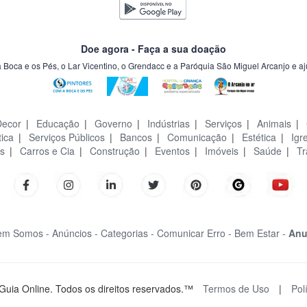
Doe agora - Faça a sua doação
a Boca e os Pés, o Lar Vicentino, o Grendacc e a Paróquia São Miguel Arcanjo e a
Decor
|
Educação
|
Governo
|
Indústrias
|
Serviços
|
Animais
|
tica
|
Serviços Públicos
|
Bancos
|
Comunicação
|
Estética
|
Igr
s
|
Carros e Cia
|
Construção
|
Eventos
|
Imóveis
|
Saúde
|
Tr
m Somos -
Anúncios -
Categorias -
Comunicar Erro -
Bem Estar -
Anu
Guia Online. Todos os direitos reservados.™
Termos de Uso
|
Pol